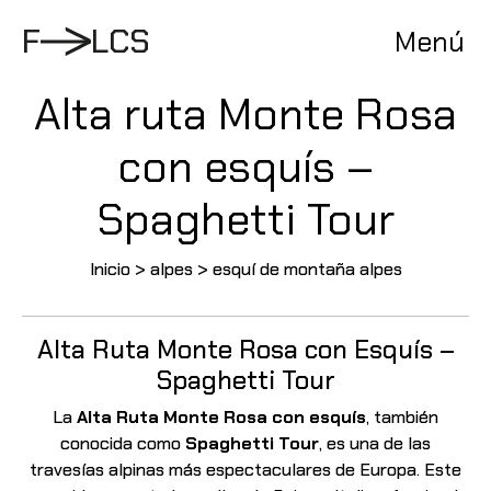
Pasar
al
F
L
C
S
Menú
contenido
Alta ruta Monte Rosa
con esquís –
Spaghetti Tour
Inicio
>
alpes
>
esquí de montaña alpes
Alta Ruta Monte Rosa con Esquís –
Spaghetti Tour
La
Alta Ruta Monte Rosa con esquís
, también
conocida como
Spaghetti Tour
, es una de las
travesías
alpinas más espectaculares de Europa. Este