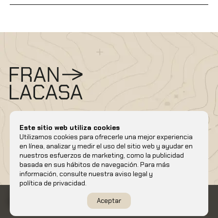
Este sitio web utiliza cookies
Utilizamos cookies para ofrecerle una mejor experiencia
en línea, analizar y medir el uso del sitio web y ayudar en
info@franlacasaguia.es
nuestros esfuerzos de marketing, como la publicidad
Móvil/whatsapp
+34 686 73 45 50
basada en sus hábitos de navegación. Para más
Verano
Invierno
Cursos
Calendario
Blog
Contacto
información, consulte nuestra
aviso legal
y
Aviso legal
Política de privacidad
política de privacidad
.
Política de cookies
Condiciones de contratación
Aceptar
+ INFO
Reservar