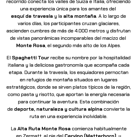
recorrido conecta los valles de Suiza e Italia, ofreciendo
una experiencia única para los amantes del
esquí de travesía
y la
alta montaña
. A lo largo de
varios días, los participantes cruzan glaciares,
asci
enden cumbres de más de 4.000 metros y disfrutan
de vistas panorámicas incomparables del macizo del
Monte Rosa
, el segundo más alto de los Alpes.
El
Spaghetti Tour
recibe su nombre por la hospitalidad
italiana y la deliciosa gastronomía que acompaña cada
etapa. Durante la travesía, los
esquiadores pernoctan
en refugios de montaña situados en lugares
estratégicos, donde se sirven platos típicos de la región,
como pasta y risotto, que aportan la energía necesaria
para continuar la aventura. Esta combinación
de
deporte, naturaleza y cultura alpina
convierte la
ruta en una experiencia inolvidable.
La
Alta Ruta Monte Rosa
comienza habitualmente
en
Zermatt, al pie del
Cervino (Matterhorn)
, y