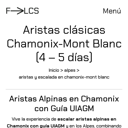
Pasar
al
F
L
C
S
Menú
contenido
Aristas clásicas
Chamonix-Mont Blanc
(4 – 5 días)
Inicio
>
alpes
>
aristas y escalada en chamonix-mont blanc
Aristas Alpinas en Chamonix
con Guía UIAGM
Vive la experiencia de
escalar aristas alpinas en
Chamonix con guía UIAGM
y en los Alpes, combinando