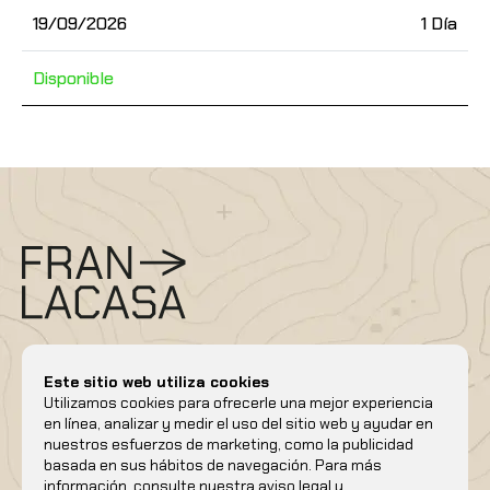
19/09/2026
1 Día
Disponible
Este sitio web utiliza cookies
Utilizamos cookies para ofrecerle una mejor experiencia
en línea, analizar y medir el uso del sitio web y ayudar en
info@franlacasaguia.es
nuestros esfuerzos de marketing, como la publicidad
Móvil/whatsapp
+34 686 73 45 50
basada en sus hábitos de navegación. Para más
Verano
Invierno
Cursos
Calendario
Blog
Contacto
información, consulte nuestra
aviso legal
y