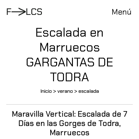
Pasar
al
F
L
C
S
Menú
contenido
Escalada en
Marruecos
GARGANTAS DE
TODRA
Inicio
>
verano
>
escalada
Maravilla Vertical: Escalada de 7
Días en las Gorges de Todra,
Marruecos