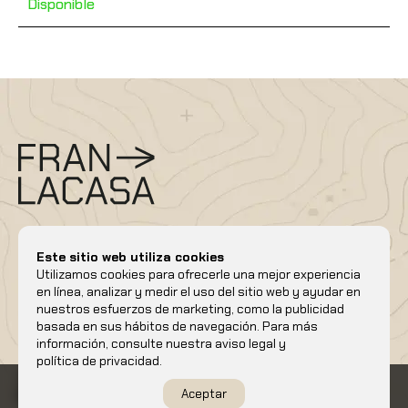
Disponible
Este sitio web utiliza cookies
Utilizamos cookies para ofrecerle una mejor experiencia
en línea, analizar y medir el uso del sitio web y ayudar en
info@franlacasaguia.es
nuestros esfuerzos de marketing, como la publicidad
Móvil/whatsapp
+34 686 73 45 50
basada en sus hábitos de navegación. Para más
Verano
Invierno
Cursos
Calendario
Blog
Contacto
información, consulte nuestra
aviso legal
y
Aviso legal
Política de privacidad
política de privacidad
.
Política de cookies
Condiciones de contratación
Aceptar
+ INFO
Reservar