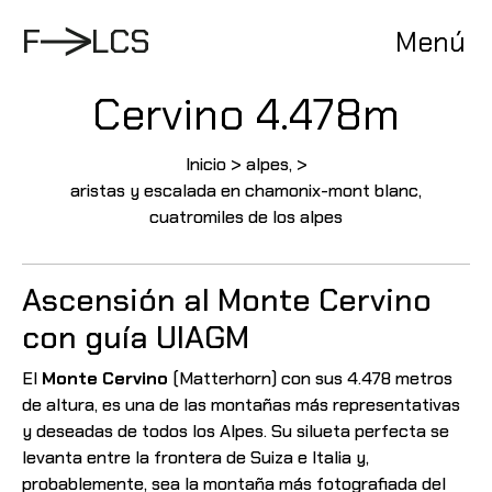
Pasar
al
F
L
C
S
Menú
contenido
Cervino 4.478m
Inicio
>
alpes
, >
aristas y escalada en chamonix-mont blanc
,
cuatromiles de los alpes
Ascensión al Monte Cervino
con guía UIAGM
El
Monte Cervino
(Matterhorn) con sus 4.478 metros
de altura, es una de las montañas más representativas
y deseadas de todos los Alpes. Su silueta perfecta se
levanta entre la frontera de Suiza e Italia y,
probablemente, sea la montaña más fotografiada del