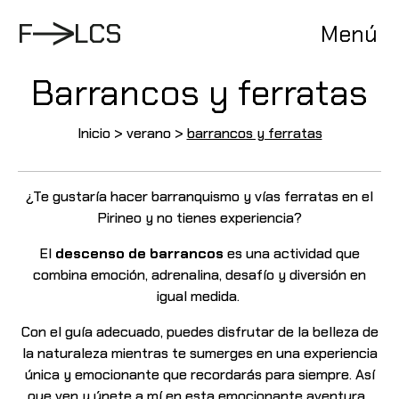
Pasar
al
F
L
C
S
Menú
contenido
Barrancos y ferratas
Inicio
>
verano
>
barrancos y ferratas
¿Te gustaría hacer barranquismo y vías ferratas en el
Pirineo y no tienes experiencia?
El
descenso de barrancos
es una actividad que
combina emoción, adrenalina, desafío y diversión en
igual medida.
Con el guía adecuado, puedes disfrutar de la belleza de
la naturaleza mientras te sumerges en una experiencia
única y emocionante que recordarás para siempre. Así
que ven y únete a mí en esta emocionante aventura.