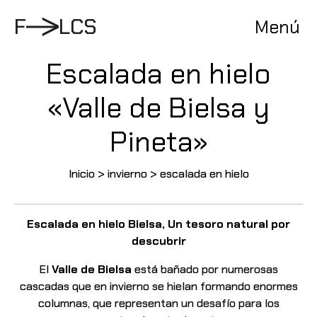
Pasar
al
F
L
C
S
Menú
contenido
Escalada en hielo
«Valle de Bielsa y
Pineta»
Inicio
>
invierno
>
escalada en hielo
Escalada en hielo Bielsa, Un tesoro natural por
descubrir
El
Valle de Bielsa
está bañado por numerosas
cascadas que en invierno se hielan formando
enormes
columnas, que representan un desafío para los