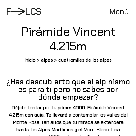
Pasar
al
F
L
C
S
Menú
contenido
Pirámide Vincent
4.215m
Inicio
>
alpes
>
cuatromiles de los alpes
¿Has descubierto que el alpinismo
es para ti pero no sabes por
dónde empezar?
Déjate tentar por tu primer 4000. Pirámide Vincent
4.215m con guía.
Te llevaré a contemplar los valles del
Monte Rosa, tan altos que tu mirada se extenderá
hasta los Alpes Marítimos y el Mont Blanc. Una