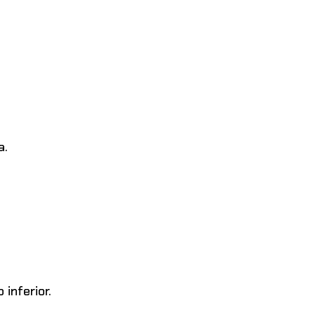
a
a.
inferior.