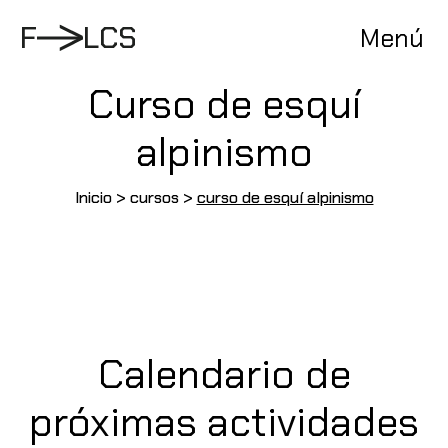
Pasar
al
F
L
C
S
Menú
contenido
Curso de esquí
alpinismo
Inicio
>
cursos
>
curso de esquí alpinismo
Calendario de
próximas actividades