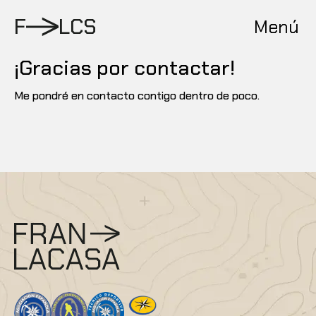
Pasar
al
F
L
C
S
Menú
contenido
¡Gracias por contactar!
Me pondré en contacto contigo dentro de poco.