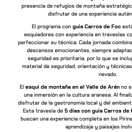
presencia de refugios de montaña estratégi
disfrutar de una
experiencia autén
El programa con
guía Carros de Foc
está
esquiadores con experiencia en travesías 
perfeccionar su técnica. Cada jornada combin
desc
ensos emocionantes, siempre adaptados
seguridad es prioritaria, por lo
que se inclu
material de seguridad, orientación y técnica
nevado.
El
esquí de montaña en el Valle de Arán
no s
una inmersión en la cultura aranesa. Al final
disfrutar de la gastronomía local y del ambien
Esta traves
ía de
5 días con
guía
Carros de 
buscan una experiencia completa en los Pirin
aprendizaje y paisajes inolv