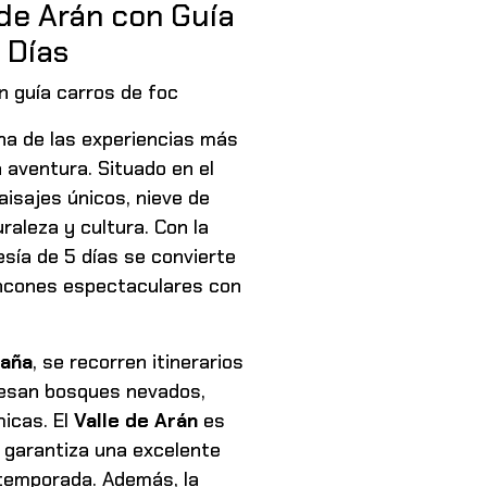
 de Arán con Guía
 Días
n guía carros de foc
a de las experiencias más
a aventura. Situado en
el
aisajes únicos, nieve de
raleza y cultura. Con la
vesía de 5 días se convierte
incones espectaculares con
taña
, se recorren itinerarios
esan bosques nevados,
icas. El
Valle de Arán
es
garantiza una excelente
 temporada. Además, la