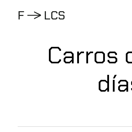
Pasar
al
F
L
C
S
contenido
Carros 
día