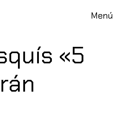
Menú
squís «5
Arán