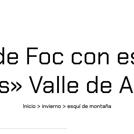
de Foc con e
s» Valle de 
Inicio
>
invierno
>
esquí de montaña