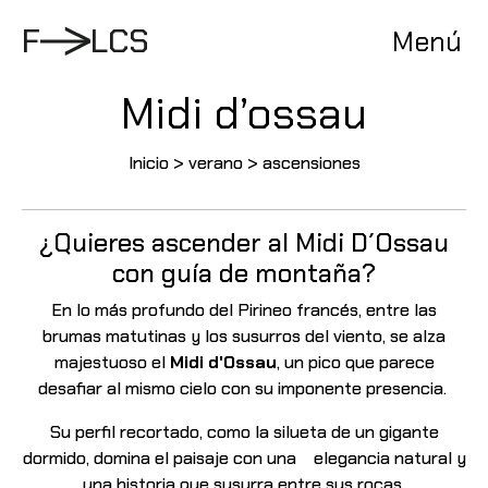
Pasar
al
F
L
C
S
Menú
contenido
Midi d’ossau
Inicio
>
verano
>
ascensiones
¿Quieres ascender al Midi D´Ossau
con guía de montaña?
En lo más profundo del Pirineo francés, entre las
brumas matutinas y los susurros del viento, se
alza
majestuoso el
Midi d'Ossau
, un pico que parece
desafiar al mismo cielo con su imponente
presencia.
Su perfil recortado, como la silueta de un gigante
dormido, domina el paisaje con una elegancia natural y
una historia que susurra entre sus rocas.